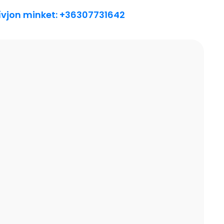
ívjon minket: +36307731642