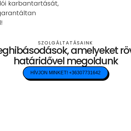
ói karbantartását,
 garantáltan
!
SZOLGÁLTATÁSAINK
ghibásodások, amelyeket rö
határidővel megoldunk
HÍVJON MINKET! +36307731642