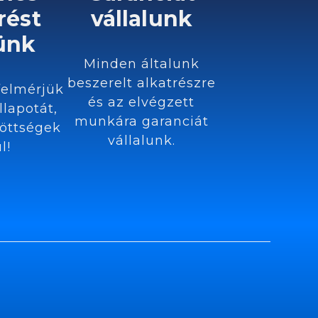
rést
vállalunk
ünk
Minden általunk
beszerelt alkatrészre
felmérjük
és az elvégzett
llapotát,
munkára garanciát
öttségek
vállalunk.
l!