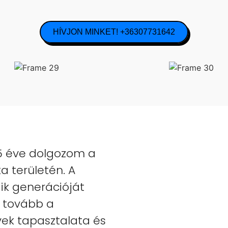
HÍVJON MINKET! +36307731642
25 éve dolgozom a
a területén. A
ik generációját
m tovább a
ek tapasztalata és