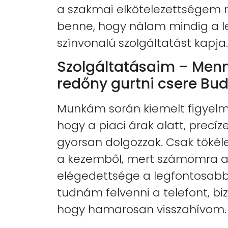
a szakmai elkötelezettségem r
benne, hogy nálam mindig a
színvonalú szolgáltatást kapja.
Szolgáltatásaim – Menn
redőny gurtni csere Bu
Munkám során kiemelt figyelme
hogy a piaci árak alatt, precíz
gyorsan dolgozzak. Csak tökél
a kezemből, mert számomra a
elégedettsége a legfontosab
tudnám felvenni a telefont, bi
hogy hamarosan visszahívom.