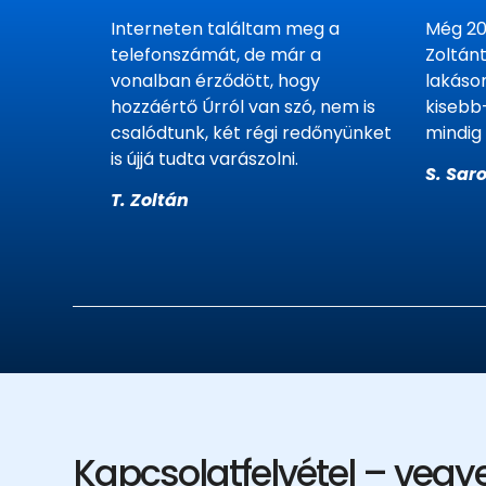
Interneten találtam meg a
Még 20
telefonszámát, de már a
Zoltán
vonalban érződött, hogy
lakáso
hozzáértő Úrról van szó, nem is
kisebb
csalódtunk, két régi redőnyünket
mindig
is újjá tudta varászolni.
S. Saro
T. Zoltán
Kapcsolatfelvétel – vegye