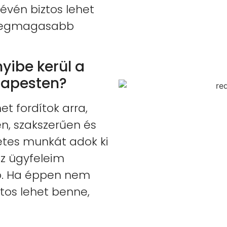
évén biztos lehet
 legmagasabb
yibe kerül a
dapesten?
t fordítok arra,
en, szakszerűen és
etes munkát adok ki
z ügyfeleim
b. Ha éppen nem
ztos lehet benne,