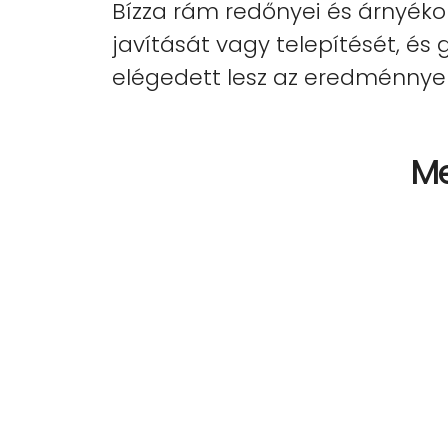
Bízza rám redőnyei és árnyékol
javítását vagy telepítését, és
elégedett lesz az eredménnyel
Me