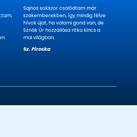
Sajnos sokszor csalódtam már
ttam,
szakemberekben, így mindig félve
s
hívok újat, ha valami gond van, de
Sznák Úr hozzállása ritka kincs a
en.
mai világban.
Sz. Piroska