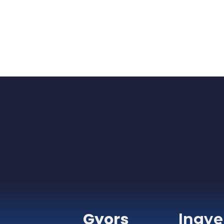
Gyors
Ingye