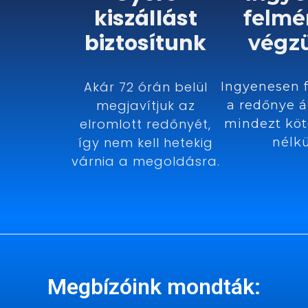
kiszállást
felmé
biztosítunk
végz
Akár 72 órán belül
Ingyenesen 
megjavítjuk az
a redőnye á
elromlott redőnyét,
mindezt köt
így nem kell hetekig
nélkü
várnia a megoldásra.
Megbízóink mondták: