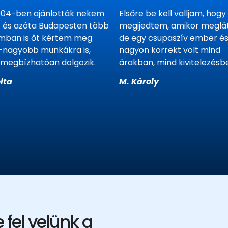
04-ben ajánlották nekem
Elsőre be kell valljam, hogy
t és azóta Budapesten több
megijedtem, amikor meglá
mban is őt kértem meg
de egy csupaszív ember é
-nagyobb munkákra is,
nagyon korrekt volt mind
 megbízhatóan dolgozik.
árakban, mind kivitelezésb
lta
M. Károly
 fel velünk a