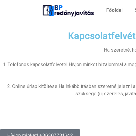
Főoldal
Kapcsolatfelvét
Ha szeretné, ho
1. Telefonos kapcsolatfelvétel Hívjon minket bizalommal a me
2. Online űrlap kitöltése Ha inkább írásban szeretné jelezni 
szüksége (új szerelés, javítá
Hívjon minket! +36307731642