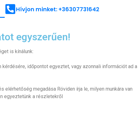
Hívjon minket: +36307731642
atot egyszerűen!
get is kínálunk:
kérdésére, időpontot egyeztet, vagy azonnali információt ad a
év és elérhetőség megadása Röviden írja le, milyen munkára van
ben egyeztetünk a részletekről