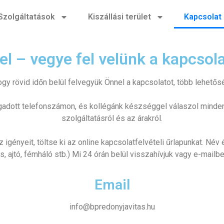
Szolgáltatások
Kiszállási terület
Kapcsolat
el – vegye fel velünk a kapcsol
gy rövid időn belül felvegyük Önnel a kapcsolatot, több lehetősé
gadott telefonszámon, és kollégánk készséggel válaszol minden 
szolgáltatásról és az árakról.
az igényeit, töltse ki az online kapcsolatfelvételi űrlapunkat. N
s, ajtó, fémháló stb.) Mi 24 órán belül visszahívjuk vagy e-mail
Email
info@bpredonyjavitas.hu