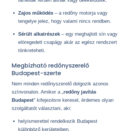
lamellák ferdén állnak vagy beékelődtek.
Zajos működés
– a redőny motorja vagy
tengelye jelez, hogy valami nincs rendben.
Sérült alkatrészek
– egy meghajlott sín vagy
elöregedett csapágy akár az egész rendszert
tönkreteheti.
Megbízható redőnyszerelő
Budapest-szerte
Nem minden redőnyszerelő dolgozik azonos
színvonalon. Amikor a „
redőny javítás
Budapest
” kifejezésre keresel, érdemes olyan
szolgáltatót választani, aki:
helyismerettel rendelkezik Budapest
különböző kerületeiben,