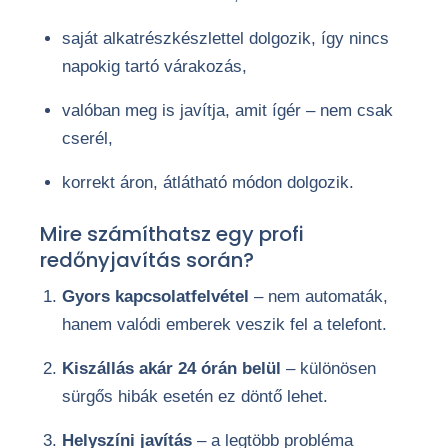
saját alkatrészkészlettel dolgozik, így nincs
napokig tartó várakozás,
valóban meg is javítja, amit ígér – nem csak
cserél,
korrekt áron, átlátható módon dolgozik.
Mire számíthatsz egy profi
redőnyjavítás során?
Gyors kapcsolatfelvétel
– nem automaták,
hanem valódi emberek veszik fel a telefont.
Kiszállás akár 24 órán belül
– különösen
sürgős hibák esetén ez döntő lehet.
Helyszíni javítás
– a legtöbb probléma