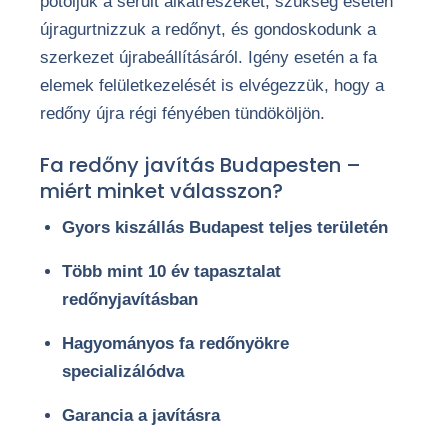
pótoljuk a sérült alkatrészeket, szükség esetén
újragurtnizzuk a redőnyt, és gondoskodunk a
szerkezet újrabeállításáról. Igény esetén a fa
elemek felületkezelését is elvégezzük, hogy a
redőny újra régi fényében tündököljön.
Fa redőny javítás Budapesten –
miért minket válasszon?
Gyors kiszállás Budapest teljes területén
Több mint 10 év tapasztalat
redőnyjavításban
Hagyományos fa redőnyökre
specializálódva
Garancia a javításra