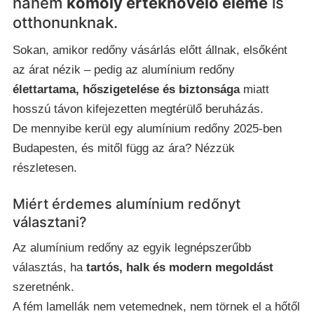
hanem
komoly értéknövelő eleme
is
otthonunknak.
Sokan, amikor redőny vásárlás előtt állnak, elsőként
az árat nézik – pedig az alumínium redőny
élettartama, hőszigetelése és biztonsága
miatt
hosszú távon kifejezetten megtérülő beruházás.
De mennyibe kerül egy alumínium redőny 2025-ben
Budapesten, és mitől függ az ára? Nézzük
részletesen.
Miért érdemes alumínium redőnyt
választani?
Az alumínium redőny az egyik legnépszerűbb
választás, ha
tartós, halk és modern megoldást
szeretnénk.
A fém lamellák nem vetemednek, nem törnek el a hőtől