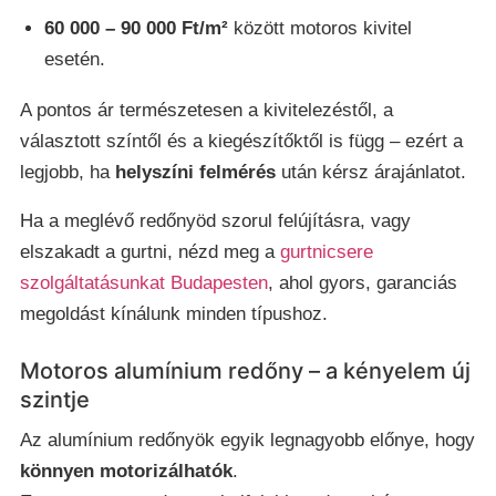
60 000 – 90 000 Ft/m²
között motoros kivitel
esetén.
A pontos ár természetesen a kivitelezéstől, a
választott színtől és a kiegészítőktől is függ – ezért a
legjobb, ha
helyszíni felmérés
után kérsz árajánlatot.
Ha a meglévő redőnyöd szorul felújításra, vagy
elszakadt a gurtni, nézd meg a
gurtnicsere
szolgáltatásunkat Budapesten
, ahol gyors, garanciás
megoldást kínálunk minden típushoz.
Motoros alumínium redőny – a kényelem új
szintje
Az alumínium redőnyök egyik legnagyobb előnye, hogy
könnyen motorizálhatók
.