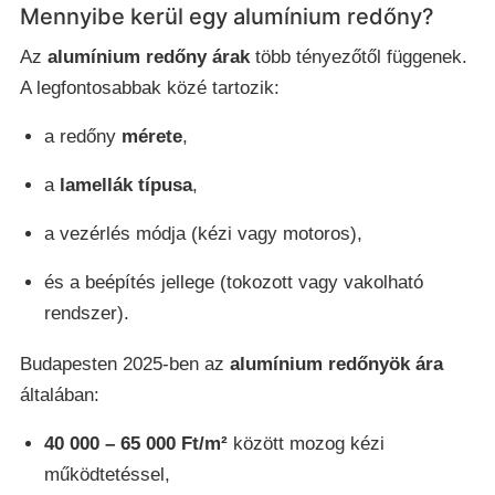
Mennyibe kerül egy alumínium redőny?
Az
alumínium redőny árak
több tényezőtől függenek.
A legfontosabbak közé tartozik:
a redőny
mérete
,
a
lamellák típusa
,
a vezérlés módja (kézi vagy motoros),
és a beépítés jellege (tokozott vagy vakolható
rendszer).
Budapesten 2025-ben az
alumínium redőnyök ára
általában:
40 000 – 65 000 Ft/m²
között mozog kézi
működtetéssel,