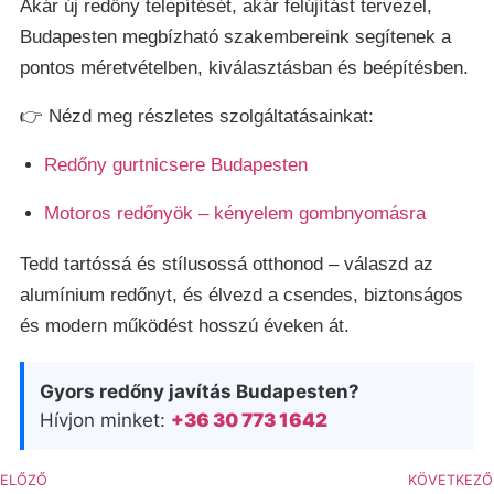
Akár új redőny telepítését, akár felújítást tervezel,
Budapesten megbízható szakembereink segítenek a
pontos méretvételben, kiválasztásban és beépítésben.
👉 Nézd meg részletes szolgáltatásainkat:
Redőny gurtnicsere Budapesten
Motoros redőnyök – kényelem gombnyomásra
Tedd tartóssá és stílusossá otthonod – válaszd az
alumínium redőnyt, és élvezd a csendes, biztonságos
és modern működést hosszú éveken át.
Gyors redőny javítás Budapesten?
Hívjon minket:
+36 30 773 1642
ELŐZŐ
KÖVETKEZŐ