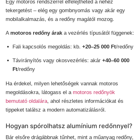
Egy motoros rendszerrel elfelejtheted a nehéz
tekergetést – elég egy gombnyomás vagy akár egy
mobilalkalmazás, és a redőny magától mozog.
A
motoros redőny árak
a vezérlés típusától függenek:
Fali kapcsolós megoldás: kb.
+20–25 000 Ft
/redőny
Távirányítós vagy okosvezérlés: akár
+40–60 000
Ft
/redőny
Ha érdekel, milyen lehetőségek vannak motoros
megoldásokra, látogass el a
motoros redőnyök
bemutató oldalára
, ahol részletes információkat és
tippeket találsz a modern automatizálásról.
Hogyan spórolhatsz alumínium redőnnyel?
Bár elsőre drágábbnak tűnhet, mint a műanyag redőny,