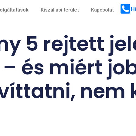
H
olgáltatások
Kiszállási terület
Kapcsolat
y 5 rejtett je
 – és miért j
íttatni, nem