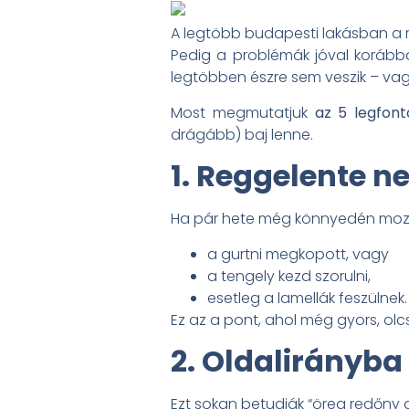
A legtöbb budapesti lakásban a 
Pedig a problémák jóval korábban
legtöbben észre sem veszik – vag
Most megmutatjuk
az 5 legfont
drágább) baj lenne.
1. Reggelente n
Ha pár hete még könnyedén mozgott
a gurtni megkopott, vagy
a tengely kezd szorulni,
esetleg a lamellák feszülnek.
Ez az a pont, ahol még gyors, olc
2. Oldalirányba
Ezt sokan betudják “öreg redőny 