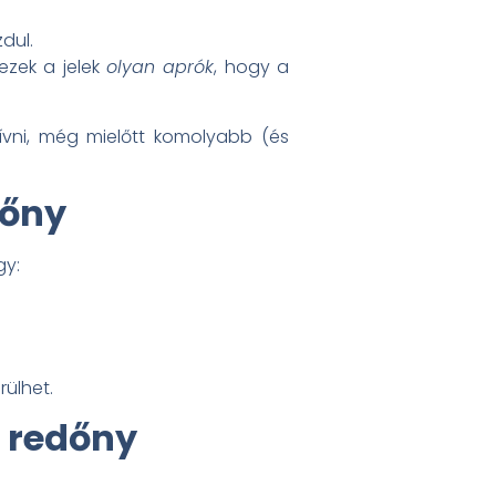
dul.
ezek a jelek
olyan aprók
, hogy a
ívni, még mielőtt komolyabb (és
dőny
gy:
rülhet.
a redőny