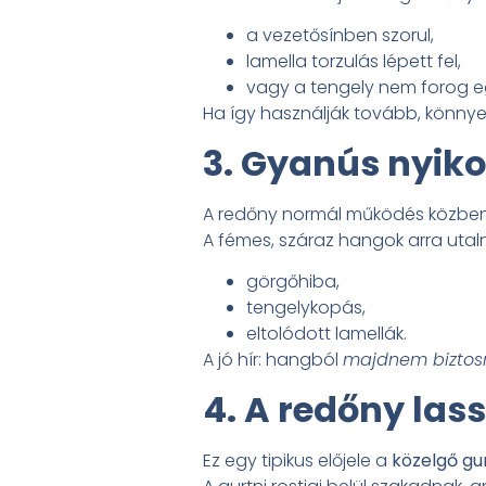
a vezetősínben szorul,
lamella torzulás lépett fel,
vagy a tengely nem forog e
Ha így használják tovább, könnye
3. Gyanús nyiko
A redőny normál működés közben 
A fémes, száraz hangok arra utal
görgőhiba,
tengelykopás,
eltolódott lamellák.
A jó hír: hangból
majdnem biztos
4. A redőny las
Ez egy tipikus előjele a
közelgő gu