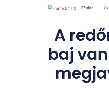
Főoldal
Sz
A redőn
baj van
megjav