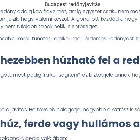
redőny addig kap figyelmet, amíg egyszer csak… nem moz
 jelzik, hogy valami készül. A gond ott kezdődik, hogy 
y nem tulajdonítanak nekik jelentőséget.
osabb korai tünetet
, amikor már érdemes redőnyöst h
ehezebben húzható fel a re
, most pedig “rá kell segíteni”, az biztos jele annak, ho
só a javítás. Ha tovább halogatja, nagyobb alkatrész is sé
 húz, ferde vagy hullámos 
dolognak”, pedig valójában: