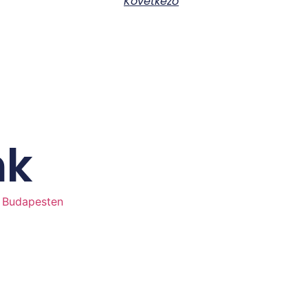
Következő
nk