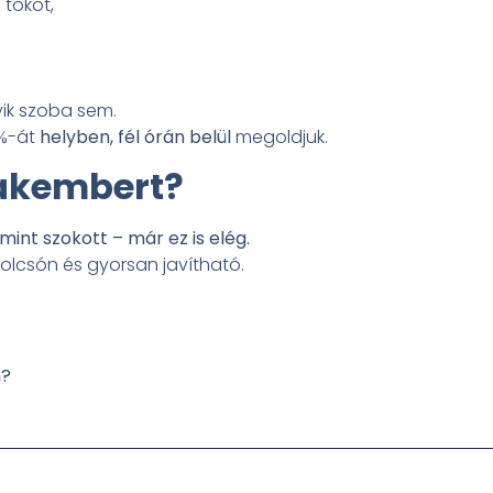
 tokot,
ik szoba sem.
0%-át
helyben, fél órán belül
megoldjuk.
zakembert?
int szokott – már ez is elég.
olcsón és gyorsan javítható.
n?