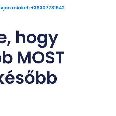
ívjon minket: +36307731642
le, hogy
obb MOST
 később