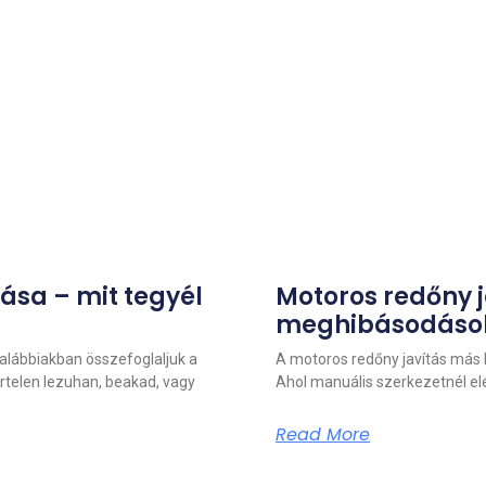
ása – mit tegyél
Motoros redőny j
meghibásodások
alábbiakban összefoglaljuk a
A motoros redőny javítás más 
irtelen lezuhan, beakad, vagy
Ahol manuális szerkezetnél elég
Read More