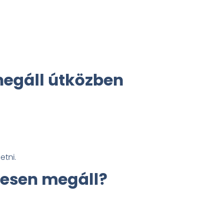
megáll útközben
tni.
ljesen megáll?