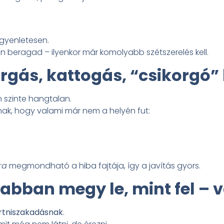
gyenletesen.
n beragad – ilyenkor már komolyabb szétszerelés kell.
rgás, kattogás, “csikorgó”
szinte hangtalan.
nak, hogy valami már nem a helyén fut:
ra
megmondható a hiba fajtája, így a javítás gyors.
sabban megy le, mint fel – 
rtniszakadásnak
.