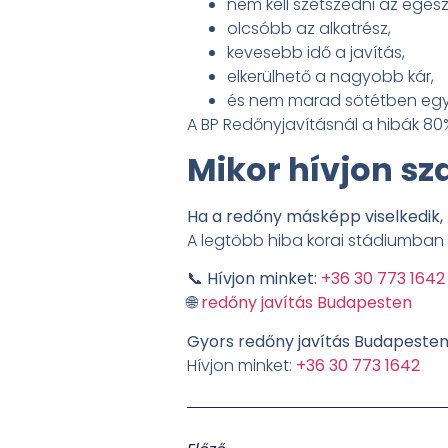
nem kell szétszedni az egész
olcsóbb az alkatrész,
kevesebb idő a javítás,
elkerülhető a nagyobb kár,
és nem marad sötétben egy
A BP Redőnyjavításnál a hibák 8
Mikor hívjon s
Ha a redőny másképp viselkedik, m
A legtöbb hiba korai stádiumban 
📞
Hívjon minket:
+36 30 773 1642
🌐
redőny javítás Budapesten
Gyors redőny javítás Budapeste
Hívjon minket:
+36 30 773 1642