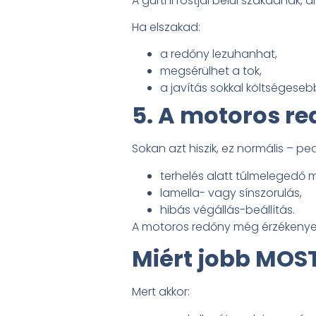
A gurtni rostjai belül szakadnak, 
Ha elszakad:
a redőny lezuhanhat,
megsérülhet a tok,
a javítás sokkal költségesebb
5. A motoros r
Sokan azt hiszik, ez normális – pe
terhelés alatt túlmelegedő 
lamella- vagy sínszorulás,
hibás végállás-beállítás.
A motoros redőny még érzékenye
Miért jobb MOST
Mert akkor: