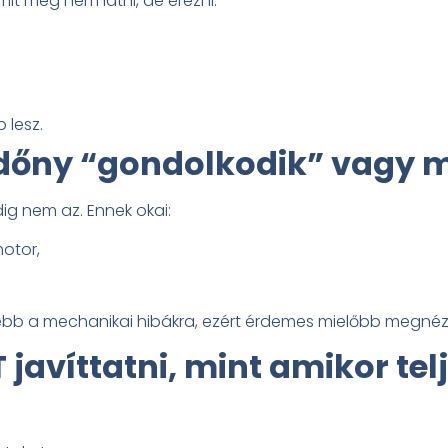
amit még nem látni, de érezni.
 lesz.
edőny “gondolkodik” vagy 
dig nem az. Ennek okai:
motor,
bb a mechanikai hibákra, ezért érdemes mielőbb megnéze
 javíttatni, mint amikor te