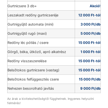
Gurtnicsere 3 db+
Akció!
Leszakadt redőny gurtnicseréje
12 000 Ft-tól
Gurtnigyűjtő automata (mini)
3 000 Ft/db
Gurtnigyűjtő rugó (maxi)
5 000 Ft/db
Redőny léc pótlás / csere
15 000 Ft-tól
Görgő, béka, ütköző, apró alkatrész
1 000 Ft-tól
Redőny visszaszerelése
15 000 Ft-tól
Belsőtokos gurtnicsere (vastag)
15 000 Ft-tól
Belsőtokos felfüggesztés csere
15 000 Ft/db
Nehezen besorolható javítás
9 000 Ft/db
Az árak a kivitelezhetőségtől függhetnek. Ingyenes helyszíni
felmérés!