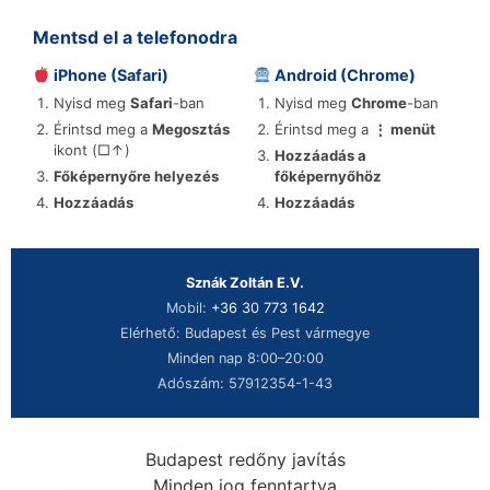
Mentsd el a telefonodra
iPhone (Safari)
Android (Chrome)
Nyisd meg
Safari
-ban
Nyisd meg
Chrome
-ban
Érintsd meg a
Megosztás
Érintsd meg a
⋮ menüt
ikont (□↑)
Hozzáadás a
Főképernyőre helyezés
főképernyőhöz
Hozzáadás
Hozzáadás
Sznák Zoltán E.V.
Mobil:
+36 30 773 1642
Elérhető: Budapest és Pest vármegye
Minden nap 8:00–20:00
Adószám: 57912354-1-43
Budapest redőny javítás
Minden jog fenntartva