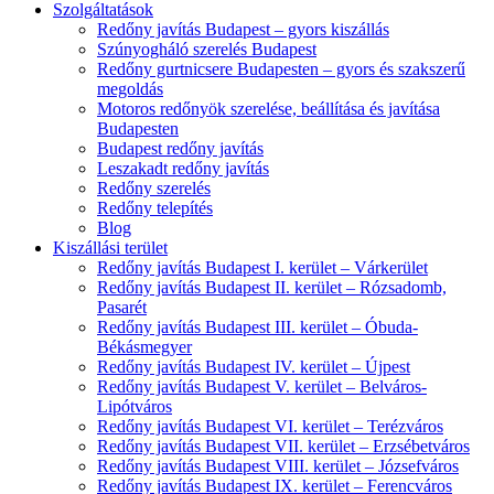
Szolgáltatások
Redőny javítás Budapest – gyors kiszállás
Szúnyogháló szerelés Budapest
Redőny gurtnicsere Budapesten – gyors és szakszerű
megoldás
Motoros redőnyök szerelése, beállítása és javítása
Budapesten
Budapest redőny javítás
Leszakadt redőny javítás
Redőny szerelés
Redőny telepítés
Blog
Kiszállási terület
Redőny javítás Budapest I. kerület – Várkerület
Redőny javítás Budapest II. kerület – Rózsadomb,
Pasarét
Redőny javítás Budapest III. kerület – Óbuda-
Békásmegyer
Redőny javítás Budapest IV. kerület – Újpest
Redőny javítás Budapest V. kerület – Belváros-
Lipótváros
Redőny javítás Budapest VI. kerület – Terézváros
Redőny javítás Budapest VII. kerület – Erzsébetváros
Redőny javítás Budapest VIII. kerület – Józsefváros
Redőny javítás Budapest IX. kerület – Ferencváros