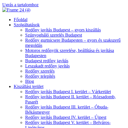
Ugrás a tartalomhoz
Főoldal
Szolgáltatások
Redőny javítás Budapest – gyors kiszállás
Szúnyogháló szerelés Budapest
Redőny gurtnicsere Budapesten – gyors és szakszerű
megoldás
Motoros redőnyök szerelése, beállítása és javítása
Budapesten
Budapest redőny javítás
Leszakadt redőny javítás
Redőny szerelés
Redőny telepítés
Blog
Kiszállási terület
Redőny javítás Budapest I. kerület – Várkerület
Redőny javítás Budapest II. kerület – Rózsadomb,
Pasarét
Redőny javítás Budapest III. kerület – Óbuda-
Békásmegyer
Redőny javítás Budapest IV. kerület – Újpest
Redőny javítás Budapest V. kerület – Belváros-
Lipótváros