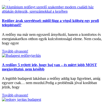
Redőny árak szereléssel: mitől függ a végső költség egy profi
telepítésnél?
A redőny ma már nem egyszerű árnyékoló, hanem a komfortos és
energiatakarékos otthon egyik kulcsfontosságú eleme. Nem csoda,
hogy egyre
Tovább olvasom!
A redőny 5 rejtett jele, hogy baj van – és miért jobb MOST
megjavíttatni, nem később
A legtöbb budapesti lakásban a redőny addig kap figyelmet, amíg
egyszer csak… nem mozdul.Pedig a problémák jóval korábban
jelzik, hogy
Tovább olvasom!