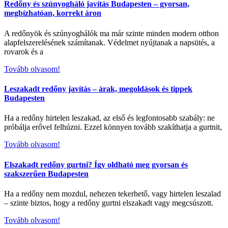
Redőny és szúnyogháló javítás Budapesten – gyorsan,
megbízhatóan, korrekt áron
A redőnyök és szúnyoghálók ma már szinte minden modern otthon
alapfelszerelésének számítanak. Védelmet nyújtanak a napsütés, a
rovarok és a
Tovább olvasom!
Leszakadt redőny javítás – árak, megoldások és tippek
Budapesten
Ha a redőny hirtelen leszakad, az első és legfontosabb szabály: ne
próbálja erővel felhúzni. Ezzel könnyen tovább szakíthatja a gurtnit,
Tovább olvasom!
Elszakadt redőny gurtni? Így oldható meg gyorsan és
szakszerűen Budapesten
Ha a redőny nem mozdul, nehezen tekerhető, vagy hirtelen leszalad
– szinte biztos, hogy a redőny gurtni elszakadt vagy megcsúszott.
Tovább olvasom!